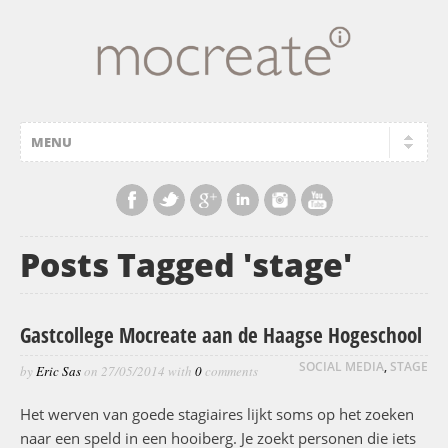
Posts Tagged 'stage'
Gastcollege Mocreate aan de Haagse Hogeschool
SOCIAL MEDIA
,
STAGE
by
Eric Sas
on
27/05/2014
with
0
comments
Het werven van goede stagiaires lijkt soms op het zoeken
naar een speld in een hooiberg. Je zoekt personen die iets