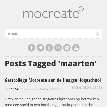
Posts Tagged 'maarten'
Gastcollege Mocreate aan de Haagse Hogeschool
SOCIAL MEDIA
,
STAGE
by
Eric Sas
on
27/05/2014
with
0
comments
Het werven van goede stagiaires lijkt soms op het zoeken
naar een speld in een hooiberg. Je zoekt personen die iets