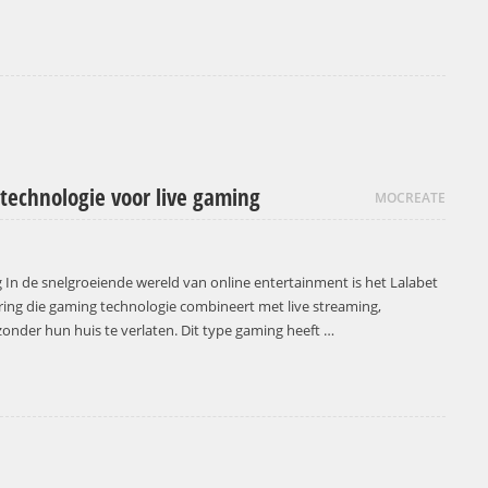
 technologie voor live gaming
MOCREATE
g In de snelgroeiende wereld van online entertainment is het Lalabet
aring die gaming technologie combineert met live streaming,
onder hun huis te verlaten. Dit type gaming heeft …