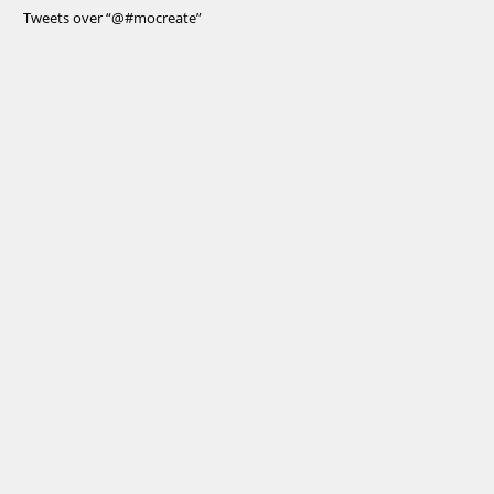
Tweets over “@#mocreate”