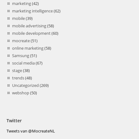
marketing
(42)
marketing intelligence
(62)
mobile
(39)
mobile advertising
(58)
mobile development
(60)
mocreate
(51)
online marketing
(58)
Samsung
(51)
social media
(67)
stage
(38)
trends
(48)
Uncategorized
(269)
webshop
(50)
Twitter
Tweets van @MocreateNL