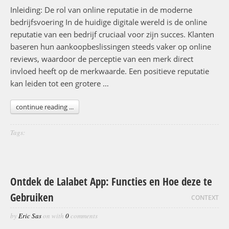
Inleiding: De rol van online reputatie in de moderne
bedrijfsvoering In de huidige digitale wereld is de online
reputatie van een bedrijf cruciaal voor zijn succes. Klanten
baseren hun aankoopbeslissingen steeds vaker op online
reviews, waardoor de perceptie van een merk direct
invloed heeft op de merkwaarde. Een positieve reputatie
kan leiden tot een grotere …
continue reading ...
Tags:
Ontdek de Lalabet App: Functies en Hoe deze te
Gebruiken
CONTEXT
by
Eric Sas
on
with
0
comments