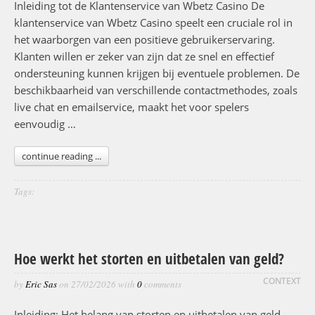
Inleiding tot de Klantenservice van Wbetz Casino De
klantenservice van Wbetz Casino speelt een cruciale rol in
het waarborgen van een positieve gebruikerservaring.
Klanten willen er zeker van zijn dat ze snel en effectief
ondersteuning kunnen krijgen bij eventuele problemen. De
beschikbaarheid van verschillende contactmethodes, zoals
live chat en emailservice, maakt het voor spelers
eenvoudig …
continue reading ...
Tags:
Hoe werkt het storten en uitbetalen van geld?
CONTEXT
by
Eric Sas
on
27/02/2026
with
0
comments
Inleiding: Het belang van storten en uitbetalen van geld