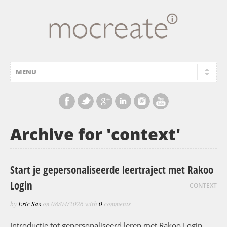
Archive for 'context'
Start je gepersonaliseerde leertraject met Rakoo
Login
CONTEXT
by
Eric Sas
on
08/04/2026
with
0
comments
Introductie tot gepersonaliseerd leren met Rakoo Login