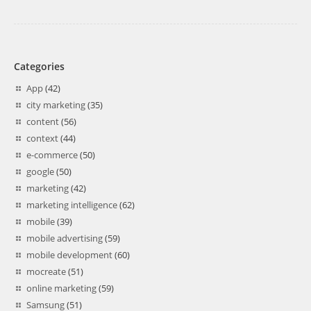
Categories
App
(42)
city marketing
(35)
content
(56)
context
(44)
e-commerce
(50)
google
(50)
marketing
(42)
marketing intelligence
(62)
mobile
(39)
mobile advertising
(59)
mobile development
(60)
mocreate
(51)
online marketing
(59)
Samsung
(51)