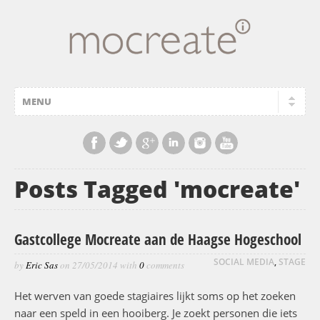
Posts Tagged 'mocreate'
Gastcollege Mocreate aan de Haagse Hogeschool
SOCIAL MEDIA
,
STAGE
by
Eric Sas
on
27/05/2014
with
0
comments
Het werven van goede stagiaires lijkt soms op het zoeken
naar een speld in een hooiberg. Je zoekt personen die iets