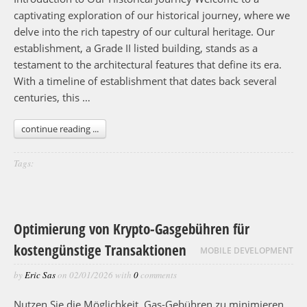
captivating exploration of our historical journey, where we
delve into the rich tapestry of our cultural heritage. Our
establishment, a Grade II listed building, stands as a
testament to the architectural features that define its era.
With a timeline of establishment that dates back several
centuries, this …
continue reading ...
Tags:
Optimierung von Krypto-Gasgebühren für
kostengünstige Transaktionen
MOBILE DEVELOPMENT
by
Eric Sas
on
02/01/2026
with
0
comments
Nutzen Sie die Möglichkeit, Gas-Gebühren zu minimieren,