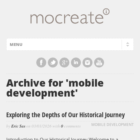
Archive for 'mobile
development'
Exploring the Depths of Our Historical Journey
MOBILE DEVELOPMENT
by
Eric Sas
on
03/01/2026
with
0
comments
Introduction to Our Historical Journey Welcome to a