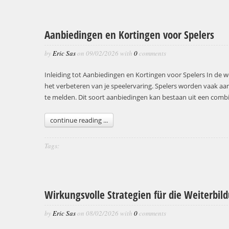
Aanbiedingen en Kortingen voor Spelers
by
Eric Sas
on
09/02/2026
with
0
comments
Inleiding tot Aanbiedingen en Kortingen voor Spelers In de w
het verbeteren van je speelervaring. Spelers worden vaak 
te melden. Dit soort aanbiedingen kan bestaan uit een combi
continue reading ...
Tags:
Wirkungsvolle Strategien für die Weiterbil
by
Eric Sas
on
08/02/2026
with
0
comments