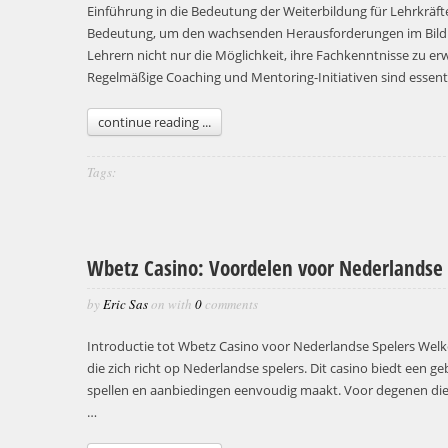
Einführung in die Bedeutung der Weiterbildung für Lehrkräfte 
Bedeutung, um den wachsenden Herausforderungen im Bildu
Lehrern nicht nur die Möglichkeit, ihre Fachkenntnisse zu e
Regelmäßige Coaching und Mentoring-Initiativen sind essenti
continue reading ...
Tags:
Wbetz Casino: Voordelen voor Nederlandse
by
Eric Sas
on
with
0
comments
Introductie tot Wbetz Casino voor Nederlandse Spelers Wel
die zich richt op Nederlandse spelers. Dit casino biedt een ge
spellen en aanbiedingen eenvoudig maakt. Voor degenen die 
…