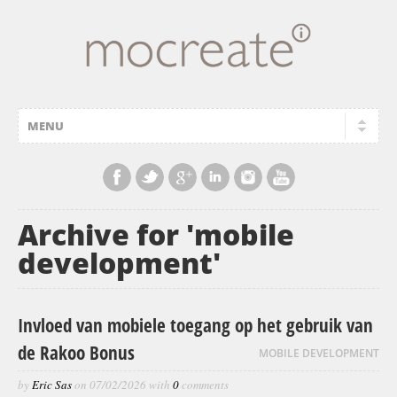
Archive for 'mobile
development'
Invloed van mobiele toegang op het gebruik van
de Rakoo Bonus
MOBILE DEVELOPMENT
by
Eric Sas
on
07/02/2026
with
0
comments