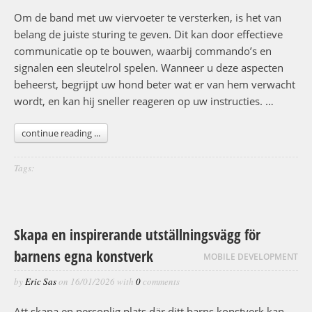
Om de band met uw viervoeter te versterken, is het van
belang de juiste sturing te geven. Dit kan door effectieve
communicatie op te bouwen, waarbij commando’s en
signalen een sleutelrol spelen. Wanneer u deze aspecten
beheerst, begrijpt uw hond beter wat er van hem verwacht
wordt, en kan hij sneller reageren op uw instructies. …
continue reading ...
Tags:
Skapa en inspirerande utställningsvägg för
barnens egna konstverk
MOBILE DEVELOPMENT
by
Eric Sas
on
16/01/2026
with
0
comments
Att skapa en personlig plats där ditt barns konstverk kan