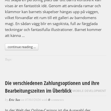
visas är en fantastisk idé. Genom att använda ramar och
klämmor kan barnets skapelser hängas upp på väggen,
vilket förvandlar ett rum till ett galleri av barndomens
magi. En sådan vägg blir en sagokista, full av färgglada
teckningar och fantasifulla illustrationer. Barnet kommer
att känna …
continue reading ...
Tags:
Die verschiedenen Zahlungsoptionen und ihre
Bearbeitungszeiten im Überblick
MOBILE DEVELOPMENT
by
Eric Sas
on
07/01/2026
with
0
comments
In der Welt der Online-Casinos ist die Auswahl der