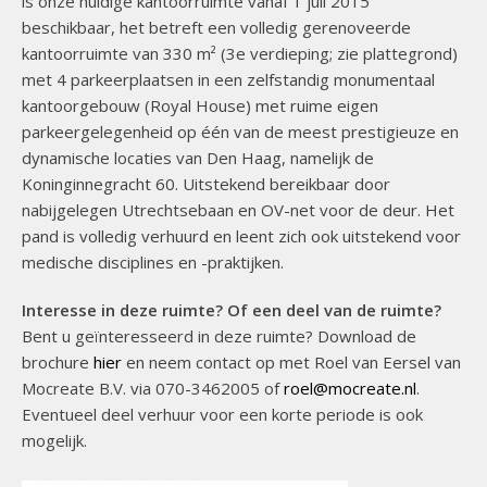
is onze huidige kantoorruimte vanaf 1 juli 2015
beschikbaar, het betreft een volledig gerenoveerde
kantoorruimte van 330 m² (3e verdieping; zie plattegrond)
met 4 parkeerplaatsen in een zelfstandig monumentaal
kantoorgebouw (Royal House) met ruime eigen
parkeergelegenheid op één van de meest prestigieuze en
dynamische locaties van Den Haag, namelijk de
Koninginnegracht 60. Uitstekend bereikbaar door
nabijgelegen Utrechtsebaan en OV-net voor de deur. Het
pand is volledig verhuurd en leent zich ook uitstekend voor
medische disciplines en -praktijken.
Interesse in deze ruimte? Of een deel van de ruimte?
Bent u geïnteresseerd in deze ruimte? Download de
brochure
hier
en neem contact op met Roel van Eersel van
Mocreate B.V. via 070-3462005 of
roel@mocreate.nl
.
Eventueel deel verhuur voor een korte periode is ook
mogelijk.