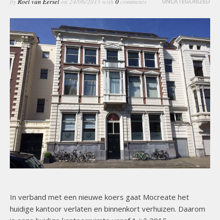
by
Roel van Eersel
on
24/06/2015
with
0
comments
UNCATEGORIZED
In verband met een nieuwe koers gaat Mocreate het
huidige kantoor verlaten en binnenkort verhuizen. Daarom