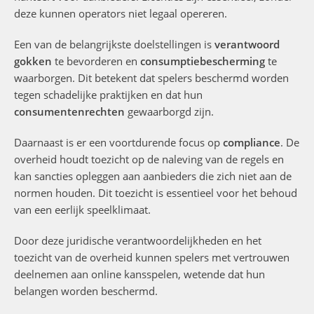
deze kunnen operators niet legaal opereren.
Een van de belangrijkste doelstellingen is
verantwoord
gokken
te bevorderen en
consumptiebescherming
te
waarborgen. Dit betekent dat spelers beschermd worden
tegen schadelijke praktijken en dat hun
consumentenrechten
gewaarborgd zijn.
Daarnaast is er een voortdurende focus op
compliance
. De
overheid houdt toezicht op de naleving van de regels en
kan sancties opleggen aan aanbieders die zich niet aan de
normen houden. Dit toezicht is essentieel voor het behoud
van een eerlijk speelklimaat.
Door deze juridische verantwoordelijkheden en het
toezicht van de overheid kunnen spelers met vertrouwen
deelnemen aan online kansspelen, wetende dat hun
belangen worden beschermd.