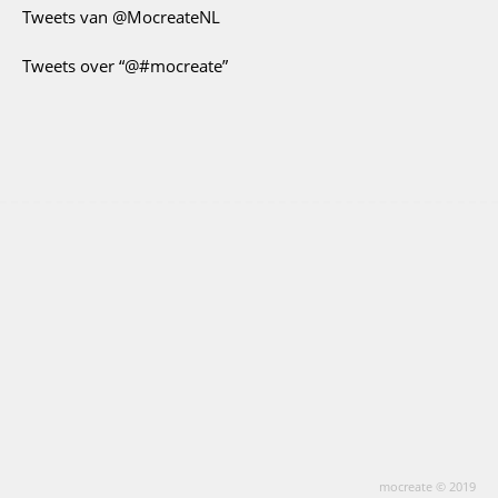
Tweets van @MocreateNL
Tweets over “@#mocreate”
mocreate © 2019