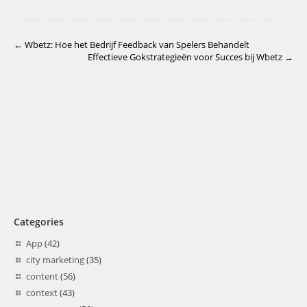
← Wbetz: Hoe het Bedrijf Feedback van Spelers Behandelt
Effectieve Gokstrategieën voor Succes bij Wbetz →
Categories
App
(42)
city marketing
(35)
content
(56)
context
(43)