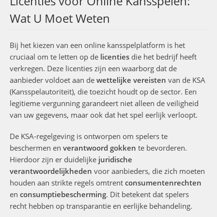
Licenties voor Online Kansspelen:
Wat U Moet Weten
Bij het kiezen van een online kansspelplatform is het
cruciaal om te letten op de
licenties
die het bedrijf heeft
verkregen. Deze licenties zijn een waarborg dat de
aanbieder voldoet aan de
wettelijke vereisten
van de KSA
(Kansspelautoriteit), die toezicht houdt op de sector. Een
legitieme vergunning garandeert niet alleen de veiligheid
van uw gegevens, maar ook dat het spel eerlijk verloopt.
De KSA-regelgeving is ontworpen om spelers te
beschermen en
verantwoord gokken
te bevorderen.
Hierdoor zijn er duidelijke
juridische
verantwoordelijkheden
voor aanbieders, die zich moeten
houden aan strikte regels omtrent
consumentenrechten
en
consumptiebescherming
. Dit betekent dat spelers
recht hebben op transparantie en eerlijke behandeling.