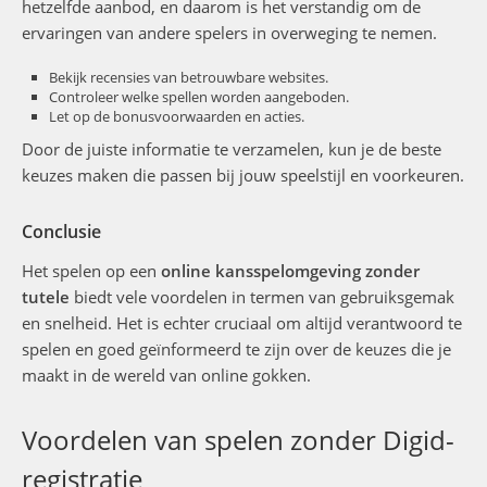
hetzelfde aanbod, en daarom is het verstandig om de
ervaringen van andere spelers in overweging te nemen.
Bekijk recensies van betrouwbare websites.
Controleer welke spellen worden aangeboden.
Let op de bonusvoorwaarden en acties.
Door de juiste informatie te verzamelen, kun je de beste
keuzes maken die passen bij jouw speelstijl en voorkeuren.
Conclusie
Het spelen op een
online kansspelomgeving zonder
tutele
biedt vele voordelen in termen van gebruiksgemak
en snelheid. Het is echter cruciaal om altijd verantwoord te
spelen en goed geïnformeerd te zijn over de keuzes die je
maakt in de wereld van online gokken.
Voordelen van spelen zonder Digid-
registratie