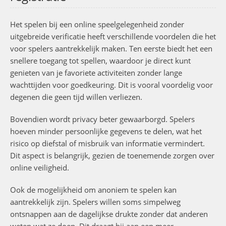
Het spelen bij een online speelgelegenheid zonder
uitgebreide verificatie heeft verschillende voordelen die het
voor spelers aantrekkelijk maken. Ten eerste biedt het een
snellere toegang tot spellen, waardoor je direct kunt
genieten van je favoriete activiteiten zonder lange
wachttijden voor goedkeuring. Dit is vooral voordelig voor
degenen die geen tijd willen verliezen.
Bovendien wordt privacy beter gewaarborgd. Spelers
hoeven minder persoonlijke gegevens te delen, wat het
risico op diefstal of misbruik van informatie vermindert.
Dit aspect is belangrijk, gezien de toenemende zorgen over
online veiligheid.
Ook de mogelijkheid om anoniem te spelen kan
aantrekkelijk zijn. Spelers willen soms simpelweg
ontsnappen aan de dagelijkse drukte zonder dat anderen