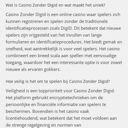
Wat is Casino Zonder Digid en wat maakt het uniek?
Casino Zonder Digid is een online casino waar spelers zich
kunnen registreren en spelen zonder de traditionele
identificatieprocessen zoals DigiD. Dit betekent dat nieuwe
spelers zijn vrijgesteld van het invullen van lange
formulieren en identificatieprocedures. Het biedt gemak en
snelheid, wat aantrekkelijk is voor veel spelers. Het casino
combineert een breed scala aan spellen met eenvoudige
toegang, waardoor het een interessante optie is voor zowel
nieuwe als ervaren gokkers.
Hoe veilig is het om te spelen bij Casino Zonder Digid?
Veiligheid is een topprioriteit voor Casino Zonder Digid.
Het platform gebruikt encryptietechnieken om de
persoonlijke en financiële informatie van spelers te
beschermen. Bovendien is het casino vaak
licentiehoudend, wat betekent dat het moet voldoen aan
de strenge regelgeving en normen van