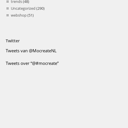
trends
(48)
Uncategorized
(290)
webshop
(51)
Twitter
Tweets van @MocreateNL
Tweets over “@#mocreate”