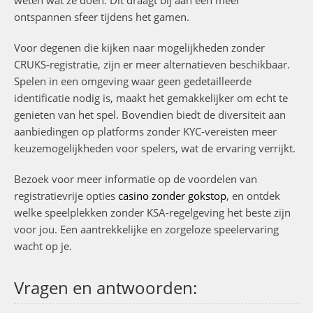
weten wat ze doen. Dit draagt bij aan een meer
ontspannen sfeer tijdens het gamen.
Voor degenen die kijken naar mogelijkheden zonder
CRUKS-registratie, zijn er meer alternatieven beschikbaar.
Spelen in een omgeving waar geen gedetailleerde
identificatie nodig is, maakt het gemakkelijker om echt te
genieten van het spel. Bovendien biedt de diversiteit aan
aanbiedingen op platforms zonder KYC-vereisten meer
keuzemogelijkheden voor spelers, wat de ervaring verrijkt.
Bezoek voor meer informatie op de voordelen van
registratievrije opties
casino zonder gokstop
, en ontdek
welke speelplekken zonder KSA-regelgeving het beste zijn
voor jou. Een aantrekkelijke en zorgeloze speelervaring
wacht op je.
Vragen en antwoorden: