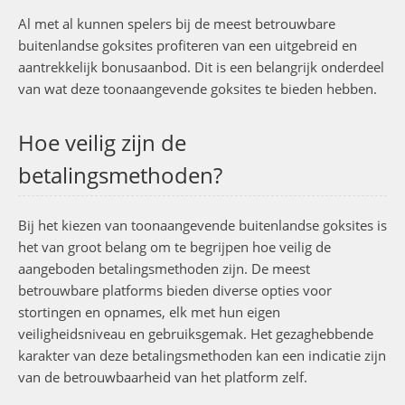
Al met al kunnen spelers bij de meest betrouwbare
buitenlandse goksites profiteren van een uitgebreid en
aantrekkelijk bonusaanbod. Dit is een belangrijk onderdeel
van wat deze toonaangevende goksites te bieden hebben.
Hoe veilig zijn de
betalingsmethoden?
Bij het kiezen van toonaangevende buitenlandse goksites is
het van groot belang om te begrijpen hoe veilig de
aangeboden betalingsmethoden zijn. De meest
betrouwbare platforms bieden diverse opties voor
stortingen en opnames, elk met hun eigen
veiligheidsniveau en gebruiksgemak. Het gezaghebbende
karakter van deze betalingsmethoden kan een indicatie zijn
van de betrouwbaarheid van het platform zelf.