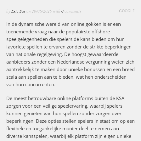
by
Eric Sas
on
20/06/2025
with
0
comments
GOOGLE
In de dynamische wereld van online gokken is er een
toenemende vraag naar de populairste offshore
speelgelegenheden die spelers de kans bieden om hun
favoriete spellen te ervaren zonder de strikte beperkingen
van nationale regelgeving. De hoogst gewaardeerde
aanbieders zonder een Nederlandse vergunning weten zich
aantrekkelijk te maken door unieke bonussen en een breed
scala aan spellen aan te bieden, wat hen onderscheiden
van hun concurrenten.
De meest betrouwbare online platforms buiten de KSA
zorgen voor een veilige speelervaring, waarbij spelers
kunnen genieten van hun spellen zonder zorgen over
beperkingen. Deze opties stellen spelers in staat om op een
flexibele en toegankelijke manier deel te nemen aan
diverse kansspelen, waarbij elk platform zijn eigen unieke