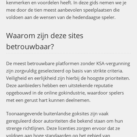
kenmerken en voordelen heeft. In deze gids nemen we je
mee door de tien meest aanbevolen speelplaatsen die
voldoen aan de wensen van de hedendaagse speler.
Waarom zijn deze sites
betrouwbaar?
De meest betrouwbare platformen zonder KSA-vergunning
zijn zorgvuldig geselecteerd op basis van strikte criteria.
Veiligheid en eerlijkheid zijn hierbij de hoogste prioriteiten.
Deze aanbieders hebben een uitstekende reputatie
opgebouwd in de online gokindustrie, waardoor spelers
met een gerust hart kunnen deelnemen.
Toonaangevende buitenlandse goksites zijn vaak
gereguleerd door autoriteiten die bekend staan om hun
strenge richtlijnen. Deze licenties zorgen ervoor dat ze
voldoen aan hoge standaarden op het gebied van