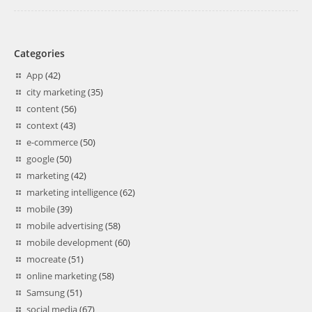
Categories
App
(42)
city marketing
(35)
content
(56)
context
(43)
e-commerce
(50)
google
(50)
marketing
(42)
marketing intelligence
(62)
mobile
(39)
mobile advertising
(58)
mobile development
(60)
mocreate
(51)
online marketing
(58)
Samsung
(51)
social media
(67)