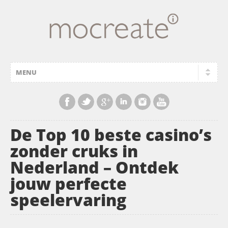
De Top 10 beste casino’s
zonder cruks in
Nederland – Ontdek
jouw perfecte
speelervaring