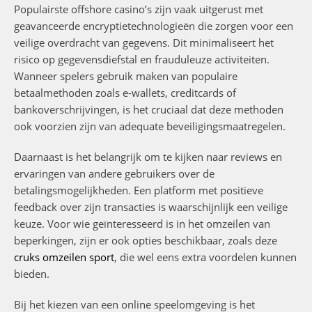
Populairste offshore casino’s zijn vaak uitgerust met
geavanceerde encryptietechnologieën die zorgen voor een
veilige overdracht van gegevens. Dit minimaliseert het
risico op gegevensdiefstal en frauduleuze activiteiten.
Wanneer spelers gebruik maken van populaire
betaalmethoden zoals e-wallets, creditcards of
bankoverschrijvingen, is het cruciaal dat deze methoden
ook voorzien zijn van adequate beveiligingsmaatregelen.
Daarnaast is het belangrijk om te kijken naar reviews en
ervaringen van andere gebruikers over de
betalingsmogelijkheden. Een platform met positieve
feedback over zijn transacties is waarschijnlijk een veilige
keuze. Voor wie geïnteresseerd is in het omzeilen van
beperkingen, zijn er ook opties beschikbaar, zoals deze
cruks omzeilen sport
, die wel eens extra voordelen kunnen
bieden.
Bij het kiezen van een online speelomgeving is het