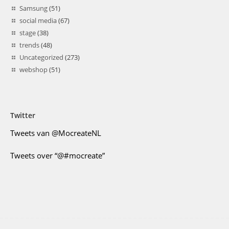
Samsung
(51)
social media
(67)
stage
(38)
trends
(48)
Uncategorized
(273)
webshop
(51)
Twitter
Tweets van @MocreateNL
Tweets over “@#mocreate”